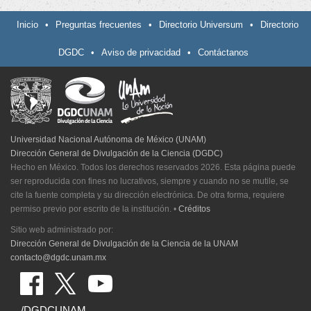
Inicio
•
Preguntas frecuentes
•
Directorio Universum
•
Directorio
DGDC
•
Aviso de privacidad
•
Contáctanos
Universidad Nacional Autónoma de México (UNAM)
Dirección General de Divulgación de la Ciencia (DGDC)
Hecho en México. Todos los derechos reservados 2026. Esta página puede
ser reproducida con fines no lucrativos, siempre y cuando no se mutile, se
cite la fuente completa y su dirección electrónica. De otra forma, requiere
permiso previo por escrito de la institución.
•
Créditos
Sitio web administrado por:
Dirección General de Divulgación de la Ciencia de la UNAM
contacto@dgdc.unam.mx
/DGDCUNAM