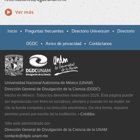
Ver más
Inicio
•
Preguntas frecuentes
•
Directorio Universum
•
Directorio
DGDC
•
Aviso de privacidad
•
Contáctanos
Universidad Nacional Autónoma de México (UNAM)
Dirección General de Divulgación de la Ciencia (DGDC)
Hecho en México. Todos los derechos reservados 2026. Esta página puede
ser reproducida con fines no lucrativos, siempre y cuando no se mutile, se
cite la fuente completa y su dirección electrónica. De otra forma, requiere
permiso previo por escrito de la institución.
•
Créditos
Sitio web administrado por:
Dirección General de Divulgación de la Ciencia de la UNAM
contacto@dgdc.unam.mx