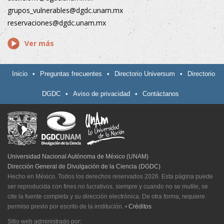
grupos_vulnerables@dgdc.unam.mx
reservaciones@dgdc.unam.mx
Ver más
Inicio
•
Preguntas frecuentes
•
Directorio Universum
•
Directorio
DGDC
•
Aviso de privacidad
•
Contáctanos
Universidad Nacional Autónoma de México (UNAM)
Dirección General de Divulgación de la Ciencia (DGDC)
Hecho en México. Todos los derechos reservados 2026. Esta página puede
ser reproducida con fines no lucrativos, siempre y cuando no se mutile, se
cite la fuente completa y su dirección electrónica. De otra forma, requiere
permiso previo por escrito de la institución.
•
Créditos
Sitio web administrado por: