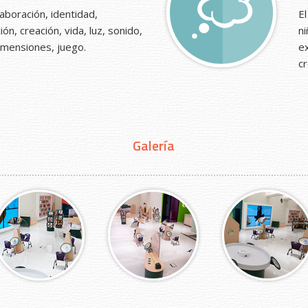
aboración, identidad,
El
ón, creación, vida, luz, sonido,
n
imensiones, juego.
ex
cr
Galería