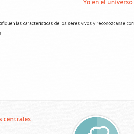
El universo que me 
paren la diversidad de formas y tamaños de los seres vivos. La
onozcan las cualidades que les dan identidad y los conectan con l
 8
s centrales