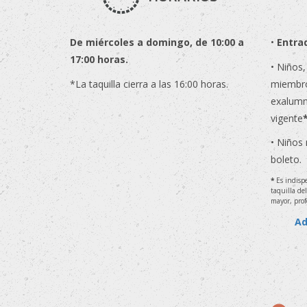
De miércoles a domingo, de 10:00 a
•
Entrad
17:00 horas.
• Niños,
*La taquilla cierra a las 16:00 horas.
miembro
exalumn
vigente
• Niños
boleto.
*
Es indispe
taquilla de
mayor, prof
Ad