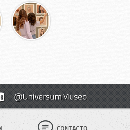
@UniversumMuseo
N
CONTACTO