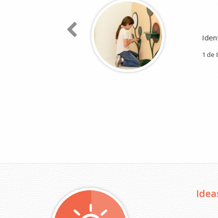
Com
Rec
2 de
Idea