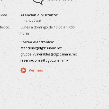
iudad
Atención al visitante:
55562-27260
México.
Lunes a domingo de 10:00 a 17:00
horas
Correo electrónico:
atencionv@dgdc.unam.mx
grupos_vulnerables@dgdc.unam.mx
reservaciones@dgdc.unam.mx
Ver más