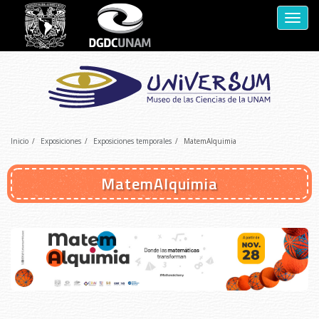
Despl
naveg
Inicio
Exposiciones
Exposiciones temporales
MatemAlquimia
MatemAlquimia