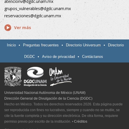
atencionv@dgdc.unam.mx
grupos_vulnerables@dgdc.unam.mx
reservaciones@dgdc.unam.mx
Ver más
Inicio
•
Preguntas frecuentes
•
Directorio Universum
•
Directorio
DGDC
•
Aviso de privacidad
•
Contáctanos
Universidad Nacional Autónoma de México (UNAM)
Dirección General de Divulgación de la Ciencia (DGDC)
Hecho en México. Todos los derechos reservados 2026. Esta página puede
ser reproducida con fines no lucrativos, siempre y cuando no se mutile, se
cite la fuente completa y su dirección electrónica. De otra forma, requiere
permiso previo por escrito de la institución.
•
Créditos