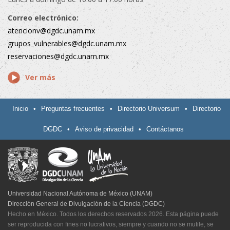
Correo electrónico:
atencionv@dgdc.unam.mx
grupos_vulnerables@dgdc.unam.mx
reservaciones@dgdc.unam.mx
Ver más
Inicio
•
Preguntas frecuentes
•
Directorio Universum
•
Directorio
DGDC
•
Aviso de privacidad
•
Contáctanos
Universidad Nacional Autónoma de México (UNAM)
Dirección General de Divulgación de la Ciencia (DGDC)
Hecho en México. Todos los derechos reservados 2026. Esta página puede
ser reproducida con fines no lucrativos, siempre y cuando no se mutile, se