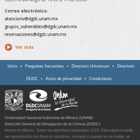
Correo electrónico:
atencionv@dgdc.unam.mx
grupos_vulnerables@dgdc.unam.mx
reservaciones@dgdc.unam.mx
Ver más
Inicio
•
Preguntas frecuentes
•
Directorio Universum
•
Directorio
DGDC
•
Aviso de privacidad
•
Contáctanos
Universidad Nacional Autónoma de México (UNAM)
Dirección General de Divulgación de la Ciencia (DGDC)
Hecho en México. Todos los derechos reservados 2026. Esta página puede
ser reproducida con fines no lucrativos, siempre y cuando no se mutile, se