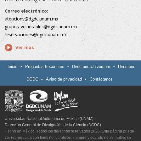
Correo electrónico:
atencionv@dgdc.unam.mx
grupos_vulnerables@dgdc.unam.mx
reservaciones@dgdc.unam.mx
Ver más
Inicio
•
Preguntas frecuentes
•
Directorio Universum
•
Directorio
DGDC
•
Aviso de privacidad
•
Contáctanos
Universidad Nacional Autónoma de México (UNAM)
Dirección General de Divulgación de la Ciencia (DGDC)
Hecho en México. Todos los derechos reservados 2026. Esta página puede
ser reproducida con fines no lucrativos, siempre y cuando no se mutile, se