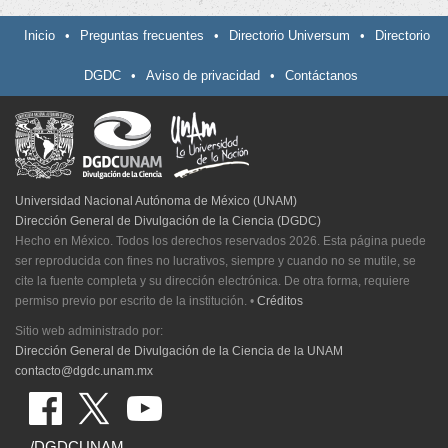
Inicio
•
Preguntas frecuentes
•
Directorio Universum
•
Directorio
DGDC
•
Aviso de privacidad
•
Contáctanos
Universidad Nacional Autónoma de México (UNAM)
Dirección General de Divulgación de la Ciencia (DGDC)
Hecho en México. Todos los derechos reservados 2026. Esta página puede
ser reproducida con fines no lucrativos, siempre y cuando no se mutile, se
cite la fuente completa y su dirección electrónica. De otra forma, requiere
permiso previo por escrito de la institución.
•
Créditos
Sitio web administrado por:
Dirección General de Divulgación de la Ciencia de la UNAM
contacto@dgdc.unam.mx
/DGDCUNAM