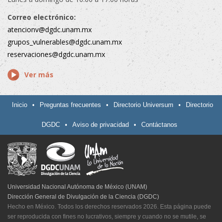
Correo electrónico:
atencionv@dgdc.unam.mx
grupos_vulnerables@dgdc.unam.mx
reservaciones@dgdc.unam.mx
Ver más
Inicio
•
Preguntas frecuentes
•
Directorio Universum
•
Directorio
DGDC
•
Aviso de privacidad
•
Contáctanos
Universidad Nacional Autónoma de México (UNAM)
Dirección General de Divulgación de la Ciencia (DGDC)
Hecho en México. Todos los derechos reservados 2026. Esta página puede
ser reproducida con fines no lucrativos, siempre y cuando no se mutile, se