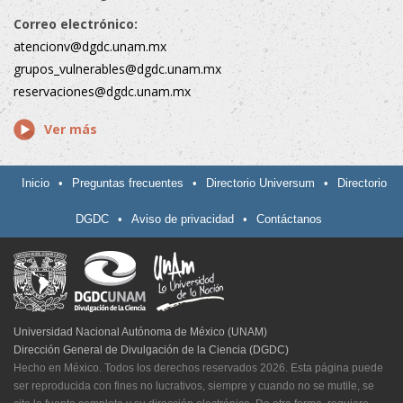
Correo electrónico:
atencionv@dgdc.unam.mx
grupos_vulnerables@dgdc.unam.mx
reservaciones@dgdc.unam.mx
Ver más
Inicio
•
Preguntas frecuentes
•
Directorio Universum
•
Directorio
DGDC
•
Aviso de privacidad
•
Contáctanos
Universidad Nacional Autónoma de México (UNAM)
Dirección General de Divulgación de la Ciencia (DGDC)
Hecho en México. Todos los derechos reservados 2026. Esta página puede
ser reproducida con fines no lucrativos, siempre y cuando no se mutile, se